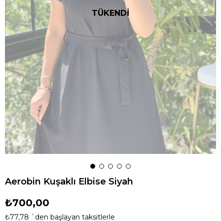
TÜKENDİ
Aerobin Kuşaklı Elbise Siyah
₺700,00
₺77,78
`den başlayan taksitlerle