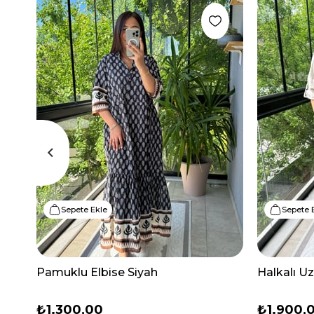
Sepete Ekle
Sepete 
Pamuklu Elbise Siyah
Halkalı U
₺1.300,00
₺1.900,