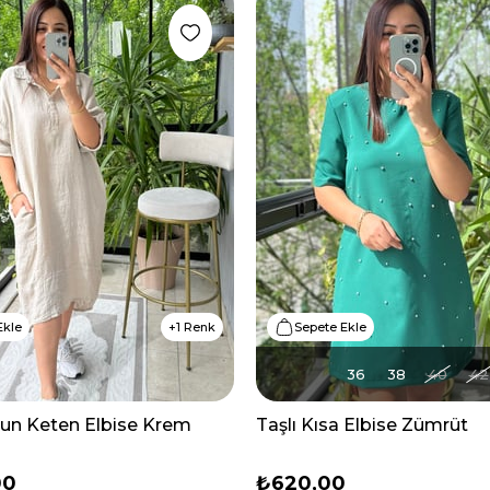
Ekle
1 Renk
Sepete Ekle
36
38
40
42
zun Keten Elbise Krem
Taşlı Kısa Elbise Zümrüt
00
₺620,00