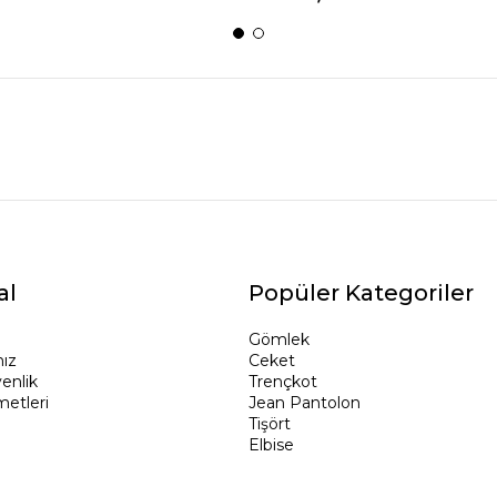
al
Popüler Kategoriler
Gömlek
ız
Ceket
venlik
Trençkot
metleri
Jean Pantolon
Tişört
Elbise