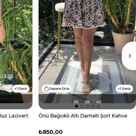
1 Renk
Sepete Ekle
1 Renk
36
38
40
Bluz Lacivert
Önü Bağcıklı Altı Dantelli Şort Kahve
₺850,00