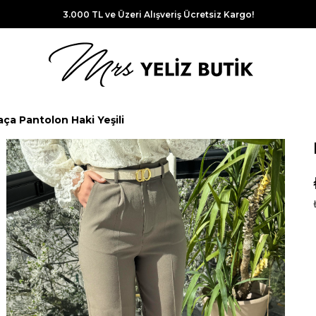
3.000 TL ve Üzeri Alışveriş Ücretsiz Kargo!
ça Pantolon Haki Yeşili