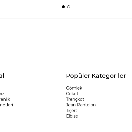
al
Popüler Kategoriler
Gömlek
ız
Ceket
venlik
Trençkot
metleri
Jean Pantolon
Tişört
Elbise