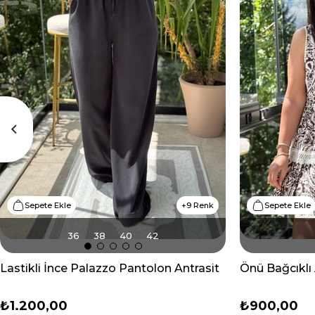
Sepete Ekle
9 Renk
Sepete Ekle
36
38
40
42
Lastikli İnce Palazzo Pantolon Antrasit
Önü Bağcıklı 
₺1.200,00
₺900,00