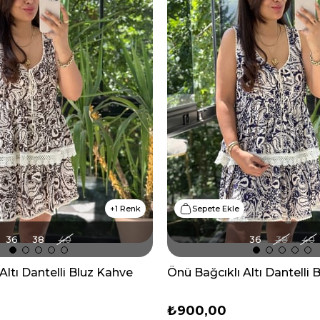
1 Renk
Sepete Ekle
36
38
40
36
38
40
Altı Dantelli Bluz Kahve
Önü Bağcıklı Altı Dantelli 
₺900,00