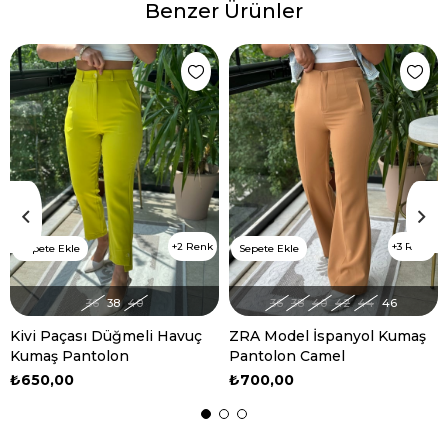
Benzer Ürünler
2 Renk
3 Renk
Sepete Ekle
Sepete Ekle
36
38
40
36
38
40
42
44
46
Kivi Paçası Düğmeli Havuç
ZRA Model İspanyol Kumaş
Kumaş Pantolon
Pantolon Camel
₺650,00
₺700,00