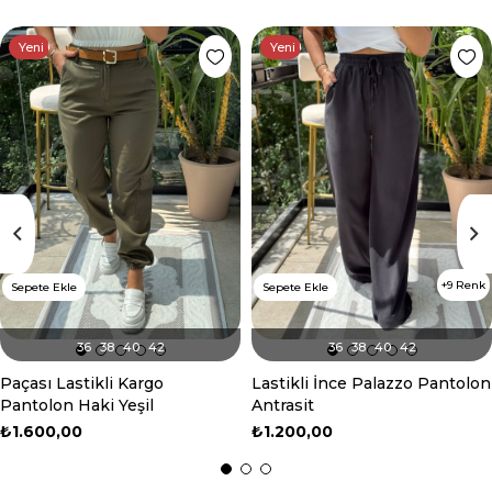
Yeni Ürün
Yeni Ürün
9 Renk
Sepete Ekle
Sepete Ekle
36
38
40
42
36
38
40
42
Paçası Lastikli Kargo
Lastikli İnce Palazzo Pantolon
Pantolon Haki Yeşil
Antrasit
₺1.600,00
₺1.200,00