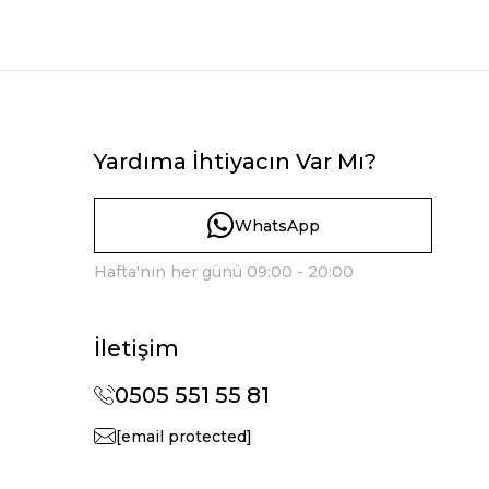
Yardıma İhtiyacın Var Mı?
WhatsApp
Hafta'nın her günü 09:00 - 20:00
İletişim
0505 551 55 81
[email protected]