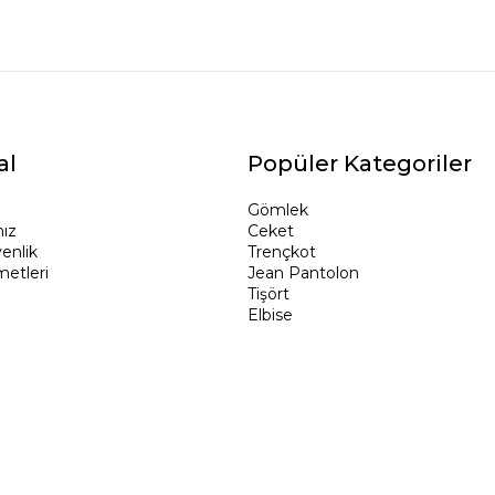
al
Popüler Kategoriler
Gömlek
ız
Ceket
venlik
Trençkot
metleri
Jean Pantolon
Tişört
Elbise