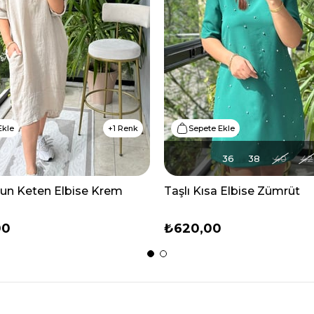
Ekle
1 Renk
Sepete Ekle
36
38
40
42
zun Keten Elbise Krem
Taşlı Kısa Elbise Zümrüt
00
₺620,00