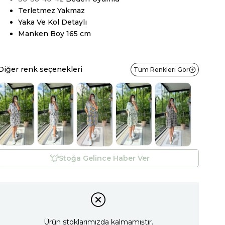
Terletmez Yakmaz
Yaka Ve Kol Detaylı
Manken Boy 165 cm
Diğer renk seçenekleri
Tüm Renkleri Gör
Tükendi
Tükendi
Tükendi
Tükendi
Tükendi
Stoğa Gelince Haber Ver
Ürün stoklarımızda kalmamıştır.