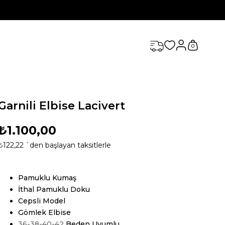
0
Garnili Elbise Lacivert
₺1.100,00
₺122,22
`den başlayan taksitlerle
Pamuklu Kumaş
İthal Pamuklu Doku
Cepsli Model
Gömlek Elbise
36-38-40-42
Beden Uyumlu