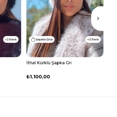
3 Renk
Sepete Ekle
3 Renk
İthal Kürklü Şapka Gri
İth
₺1.100,00
₺1.