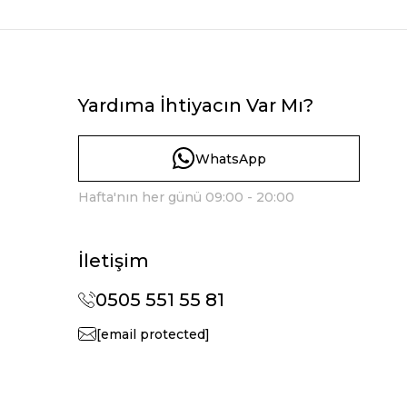
Yardıma İhtiyacın Var Mı?
WhatsApp
Hafta'nın her günü 09:00 - 20:00
İletişim
0505 551 55 81
[email protected]