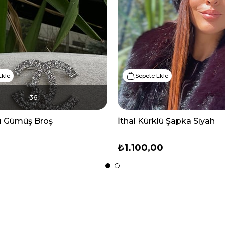
Ekle
Sepete Ekle
36
ı Gümüş Broş
İthal Kürklü Şapka Siyah
₺1.100,00