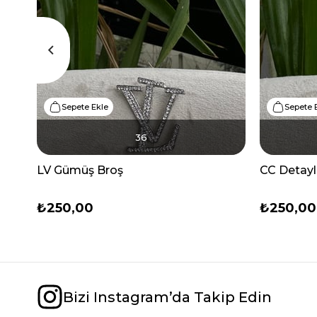
Sepete Ekle
Sepete 
36
LV Gümüş Broş
CC Detayl
₺250,00
₺250,00
Bizi Instagram’da Takip Edin