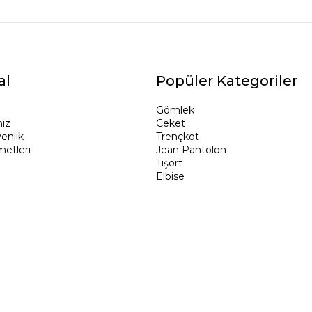
al
Popüler Kategoriler
Gömlek
ız
Ceket
venlik
Trençkot
metleri
Jean Pantolon
Tişört
Elbise