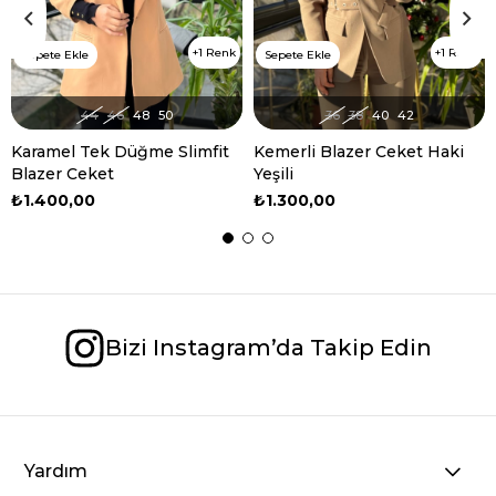
1 Renk
1 Renk
Sepete Ekle
Sepete Ekle
44
46
48
50
36
38
40
42
Karamel Tek Düğme Slimfit
Kemerli Blazer Ceket Haki
Blazer Ceket
Yeşili
₺1.400,00
₺1.300,00
Bizi Instagram’da Takip Edin
Yardım