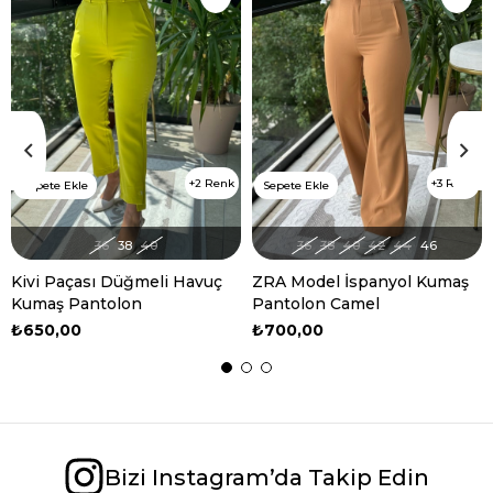
2 Renk
3 Renk
Sepete Ekle
Sepete Ekle
36
38
40
36
38
40
42
44
46
Kivi Paçası Düğmeli Havuç
ZRA Model İspanyol Kumaş
Kumaş Pantolon
Pantolon Camel
₺650,00
₺700,00
Bizi Instagram’da Takip Edin