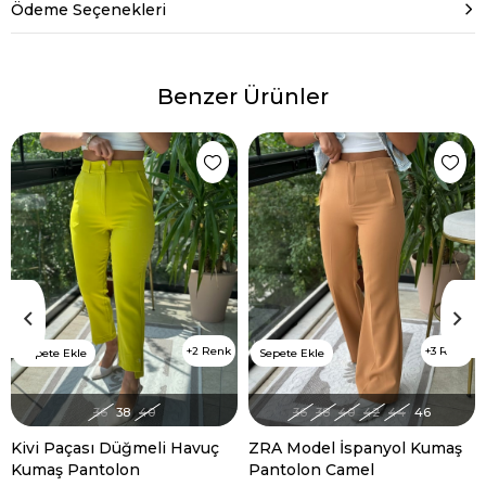
Ödeme Seçenekleri
Benzer Ürünler
2 Renk
3 Renk
Sepete Ekle
Sepete Ekle
36
38
40
36
38
40
42
44
46
Kivi Paçası Düğmeli Havuç
ZRA Model İspanyol Kumaş
Kumaş Pantolon
Pantolon Camel