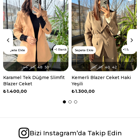
1 Renk
1 Renk
Sepete Ekle
Sepete Ekle
44
46
48
50
36
38
40
42
Karamel Tek Düğme Slimfit
Kemerli Blazer Ceket Haki
Blazer Ceket
Yeşili
₺1.400,00
₺1.300,00
Bizi Instagram’da Takip Edin