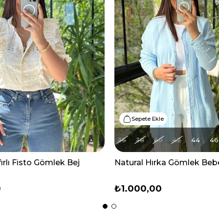
Sepete Ekle
36
38
40
42
44
46
rfırlı Fisto Gömlek Bej
Natural Hırka Gömlek Beb
0
₺1.000,00