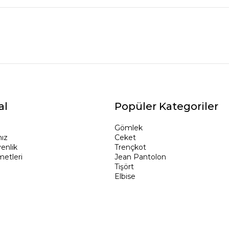
TÜKENDI
al
Popüler Kategoriler
Gömlek
ız
Ceket
venlik
Trençkot
metleri
Jean Pantolon
Tişört
Elbise