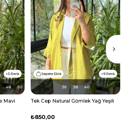
5 Renk
Sepete Ekle
9 Renk
48
50
36
38
40
e Mavi
Tek Cep Natural Gömlek Yağ Yeşili
Tek
₺850,00
₺8