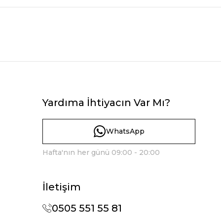
Yardıma İhtiyacın Var Mı?
WhatsApp
Hafta'nın her günü 09:00 - 20:00
İletişim
0505 551 55 81