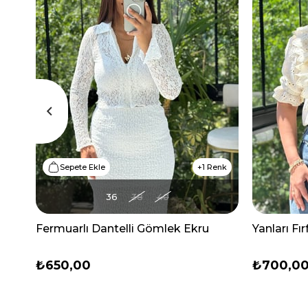
Sepete Ekle
1 Renk
36
38
40
Fermuarlı Dantelli Gömlek Ekru
Yanları Fı
₺650,00
₺700,0