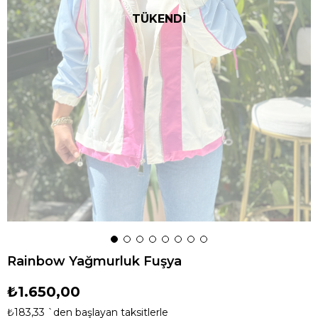
TÜKENDİ
Rainbow Yağmurluk Fuşya
₺1.650,00
₺183,33
`den başlayan taksitlerle