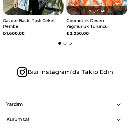
36
38
40
Gazete Baskı Taşlı Ceket
Geometrik Desen
Pembe
Yağmurluk Turuncu
₺1.600,00
₺2.050,00
TÜKENDI
Bizi Instagram’da Takip Edin
Yardım
Kurumsal