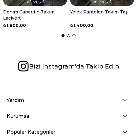
36
38
40
36
38
40
Denim Gabardin Takım
Yelek Pantolon Takım Taş
Lacivert
₺1.800,00
₺1.400,00
Bizi Instagram’da Takip Edin
Yardım
Kurumsal
Popüler Kategoriler