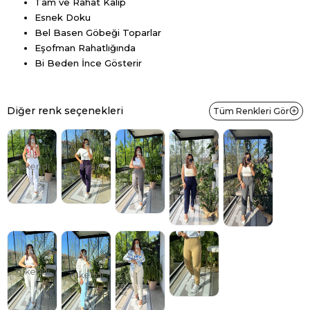
Tam ve Rahat Kalıp
Esnek Doku
Bel Basen Göbeği Toparlar
Eşofman Rahatlığında
Bi Beden İnce Gösterir
Diğer renk seçenekleri
Tüm Renkleri Gör
Tükendi
Tükendi
Tükendi
Tükendi
Tükendi