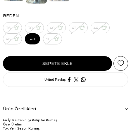
BEDEN
36
38
40
42
44
46
48
50
Ürünü Paylaş
Ürün Özellikleri
En İyi Kalite En İyi Kalıp Ve Kumaş
Özel Üretim
Tok Yeni Sezon Kumaş