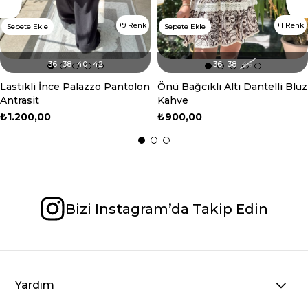
9 Renk
1 Renk
Sepete Ekle
Sepete Ekle
36
38
40
42
36
38
40
Lastikli İnce Palazzo Pantolon
Önü Bağcıklı Altı Dantelli Bluz
Antrasit
Kahve
₺1.200,00
₺900,00
Bizi Instagram’da Takip Edin
Yardım