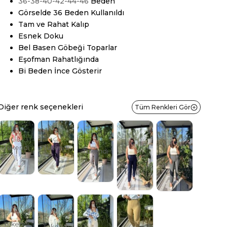
36-38-40-42-44-46
Beden
Görselde 36 Beden Kullanıldı
Tam ve Rahat Kalıp
Esnek Doku
Bel Basen Göbeği Toparlar
Eşofman Rahatlığında
Bi Beden İnce Gösterir
Diğer renk seçenekleri
Tüm Renkleri Gör
Tükendi
Tükendi
Tükendi
Tükendi
Tükendi