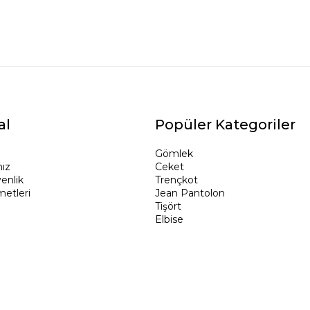
al
Popüler Kategoriler
Gömlek
ız
Ceket
venlik
Trençkot
metleri
Jean Pantolon
Tişört
Elbise