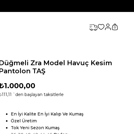
0
Düğmeli Zra Model Havuç Kesim
Pantolon TAŞ
₺1.000,00
₺111,11
`den başlayan taksitlerle
En İyi Kalite En İyi Kalıp Ve Kumaş
Özel Üretim
Tok Yeni Sezon Kumaş