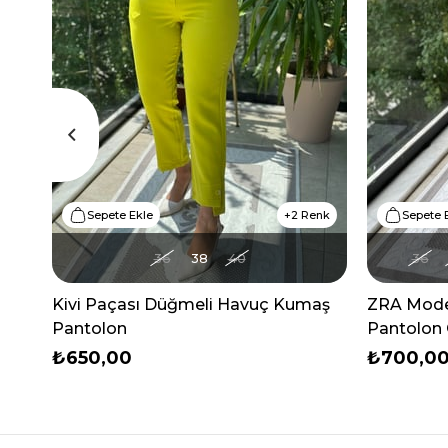
Sepete Ekle
2 Renk
Sepete 
36
38
40
36
Kivi Paçası Düğmeli Havuç Kumaş
ZRA Mode
Pantolon
Pantolon
₺650,00
₺700,0