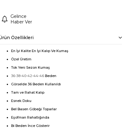
Gelince
Haber Ver
Ürün Özellikleri
En İyi Kalite En İyi Kalıp Ve Kumaş
Özel Üretim
Tok Yeni Sezon Kumaş
36-38-40-42-44-46
Beden
Görselde 36 Beden Kullanıldı
Tam ve Rahat Kalıp
Esnek Doku
Bel Basen Göbeği Toparlar
Eşofman Rahatlığında
Bi Beden İnce Gösterir