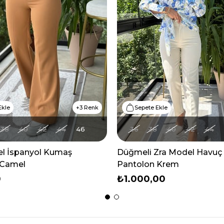
Ekle
3 Renk
Sepete Ekle
38
40
42
44
46
36
38
40
42
44
l İspanyol Kumaş
Düğmeli Zra Model Havuç
 Camel
Pantolon Krem
0
₺1.000,00