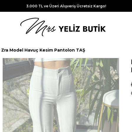
3.000 TL ve Üzeri Alışveriş Ücretsiz Kargo!
 Zra Model Havuç Kesim Pantolon TAŞ