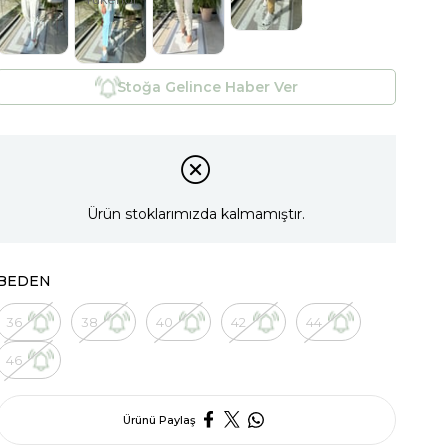
Stoğa Gelince Haber Ver
Ürün stoklarımızda kalmamıştır.
BEDEN
36
38
40
42
44
46
Ürünü Paylaş