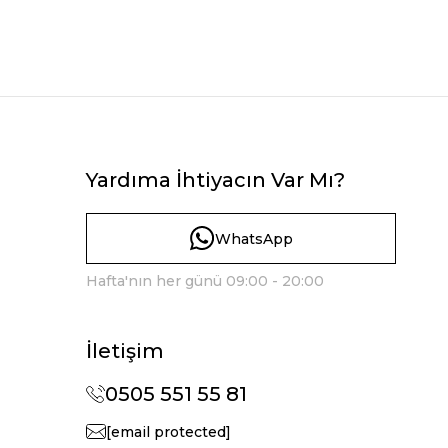
Yardıma İhtiyacın Var Mı?
WhatsApp
Hafta'nın her günü 09:00 - 20:00
İletişim
0505 551 55 81
[email protected]