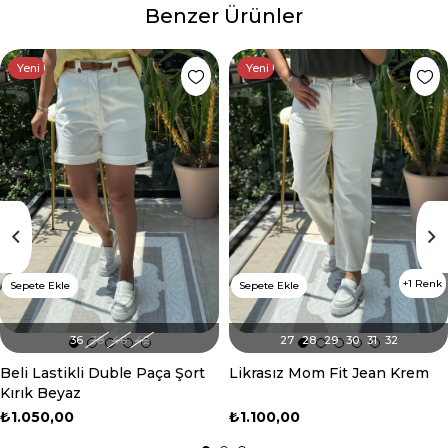
Benzer Ürünler
Yeni Ürün
Yeni Ürün
1 Renk
Sepete Ekle
Sepete Ekle
36
38
40
42
27
28
29
30
31
32
Beli Lastikli Duble Paça Şort
Likrasız Mom Fit Jean Krem
Kırık Beyaz
₺1.050,00
₺1.100,00