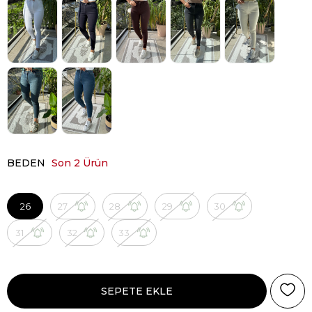
BEDEN
Son 2 Ürün
26
27
28
29
30
31
32
33