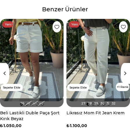
Benzer Ürünler
Yeni Ürün
Yeni Ürün
1 Renk
Sepete Ekle
Sepete Ekle
36
38
40
42
27
28
29
30
31
32
Beli Lastikli Duble Paça Şort
Likrasız Mom Fit Jean Krem
Kırık Beyaz
₺1.050,00
₺1.100,00